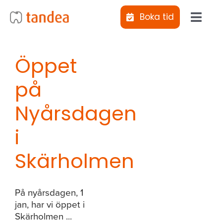
Fortsätt
Boka tid
till
Toggl
innehållet
Navig
Jag vill bli uppringd
Öppet
på
Kliniker
Nyårsdagen
Behandlingar
i
Abonnemangs­tandvård
Skärholmen
Tiotandvård
På nyårsdagen, 1
jan, har vi öppet i
Skärholmen ...