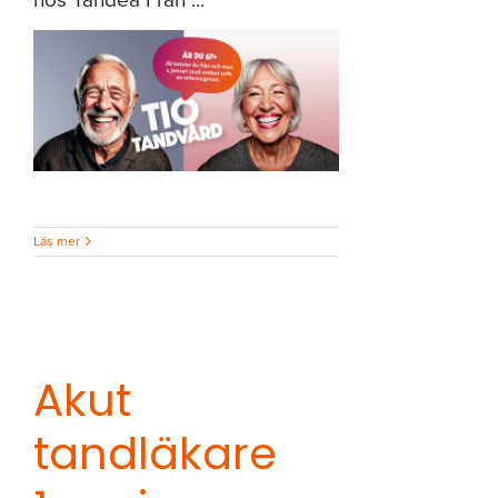
hos Tandea Från ...
1
Läs mer
Akut
tandläkare