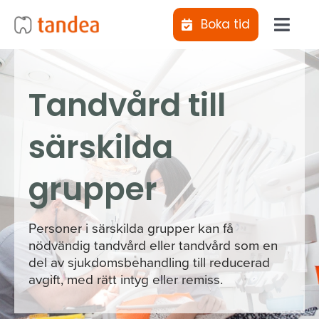
Fortsätt
Boka tid
till
Toggl
innehållet
Navig
Jag vill bli uppringd
Tandvård till
Kliniker
särskilda
Behandlingar
grupper
Abonnemangs­tandvård
Personer i särskilda grupper kan få
nödvändig tandvård eller tandvård som en
Tiotandvård
del av sjukdomsbehandling till reducerad
avgift, med rätt intyg eller remiss.