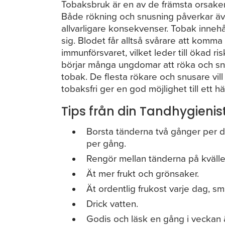
Tobaksbruk är en av de främsta orsakern
Både rökning och snusning påverkar ä
allvarligare konsekvenser. Tobak innehå
sig. Blodet får alltså svårare att komma
immunförsvaret, vilket leder till ökad r
börjar många ungdomar att röka och snu
tobak. De flesta rökare och snusare vill
tobaksfri ger en god möjlighet till ett h
Tips från din Tandhygienis
Borsta tänderna två gånger per 
per gång.
Rengör mellan tänderna på kvälle
Ät mer frukt och grönsaker.
Ät ordentlig frukost varje dag, s
Drick vatten.
Godis och läsk en gång i veckan ä