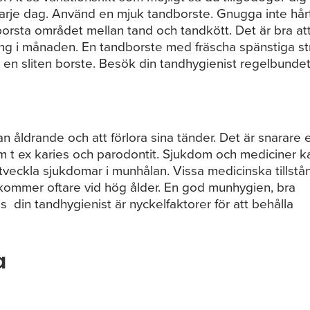
arje dag. Använd en mjuk tandborste. Gnugga inte hår
orsta området mellan tand och tandkött. Det är bra at
gång i månaden. En tandborste med fräscha spänstiga st
 en sliten borste. Besök din tandhygienist regelbundet
n åldrande och att förlora sina tänder. Det är snarare 
 t ex karies och parodontit. Sjukdom och mediciner k
 utveckla sjukdomar i munhålan. Vissa medicinska tillstå
ommer oftare vid hög ålder. En god munhygien, bra
din tandhygienist är nyckelfaktorer för att behålla
a