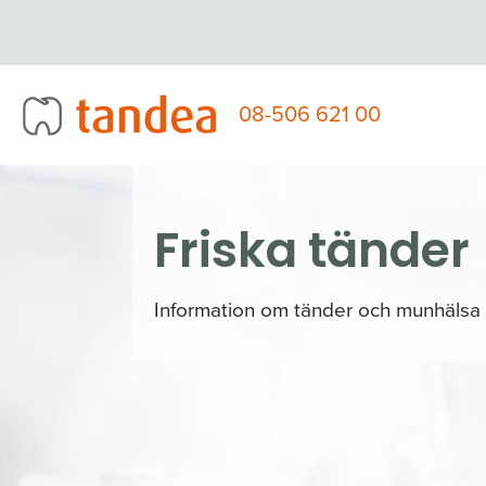
Fortsätt
till
innehållet
08-506 621 00
Friska tänder
Information om tänder och munhälsa f