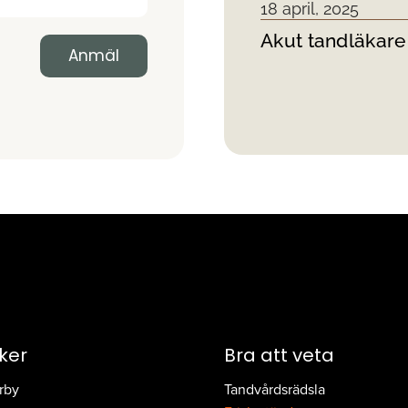
18 april, 2025
Akut tandläkare
iker
Bra att veta
rby
Tandvårdsrädsla