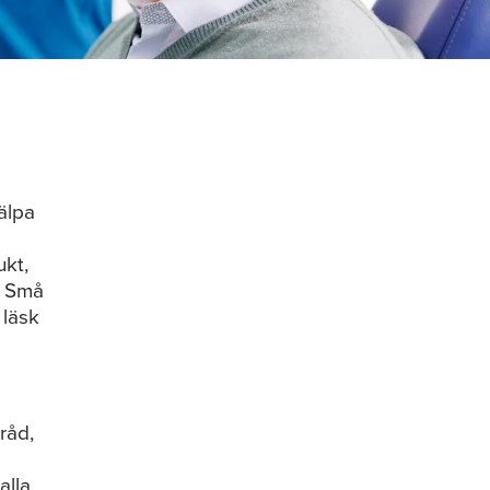
jälpa
ukt,
. Små
 läsk
råd,
alla