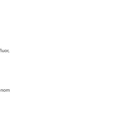
luor,
genom