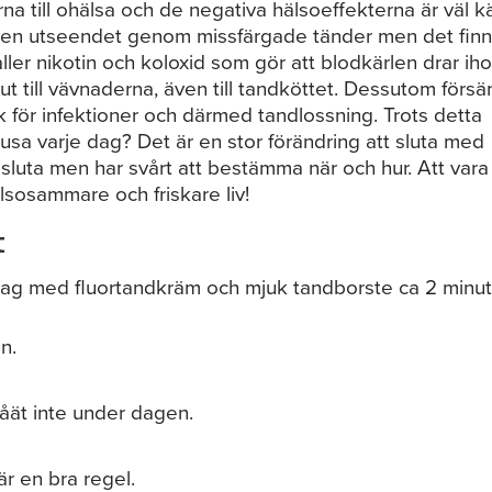
a till ohälsa och de negativa hälsoeffekterna är väl k
ven utseendet genom missfärgade tänder men det fin
ller nikotin och koloxid som gör att blodkärlen drar ih
 ut till vävnaderna, även till tandköttet. Dessutom förs
isk för infektioner och därmed tandlossning. Trots detta
sa varje dag? Det är en stor förändring att sluta med
 sluta men har svårt att bestämma när och hur. Att vara
älsosammare och friskare liv!
t
dag med fluortandkräm och mjuk tandborste ca 2 minut
n.
måät inte under dagen.
r en bra regel.