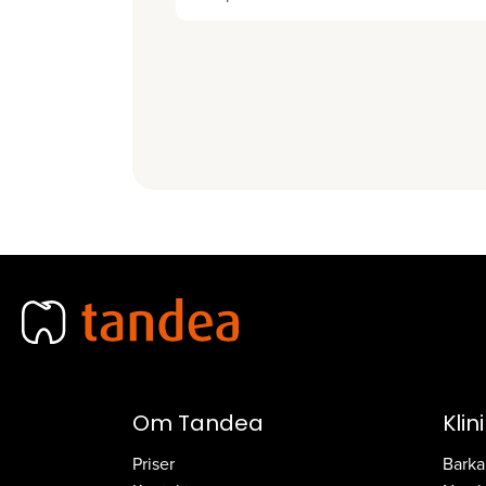
Om Tandea
Klin
Priser
Barka