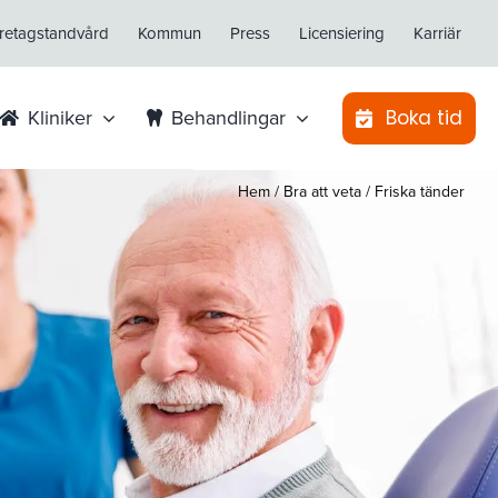
retagstandvård
Kommun
Press
Licensiering
Karriär
Boka tid
Kliniker
Behandlingar
Hem
/
Bra att veta
/
Friska tänder