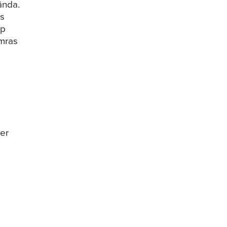
ända.
ns
op
ämras
er