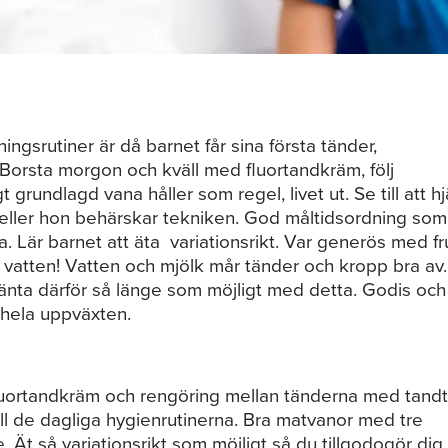
ningsrutiner är då barnet får sina första tänder,
 Borsta morgon och kväll med fluortandkräm, följ
grundlagd vana håller som regel, livet ut. Se till att h
n eller hon behärskar tekniken. God måltidsordning som
. Lär barnet att äta variationsrikt. Var generös med fr
a vatten! Vatten och mjölk mår tänder och kropp bra av
änta därför så länge som möjligt med detta. Godis och
 hela uppväxten.
uortandkräm och rengöring mellan tänderna med tandt
ill de dagliga hygienrutinerna. Bra matvanor med tre
Ät så variationsrikt som möjligt så du tillgodogör dig 