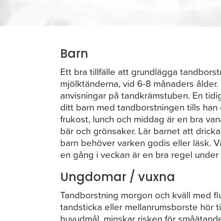
Barn
Ett bra tillfälle att grundlägga tandborst
mjölktänderna, vid 6-8 månaders ålder.
anvisningar på tandkrämstuben. En tidigt 
ditt barn med tandborstningen tills ha
frukost, lunch och middag är en bra vana
bär och grönsaker. Lär barnet att drick
barn behöver varken godis eller läsk. V
en gång i veckan är en bra regel under
Ungdomar / vuxna
Tandborstning morgon och kväll med fl
tandsticka eller mellanrumsborste hör t
huvudmål, minskar risken för småätande. 