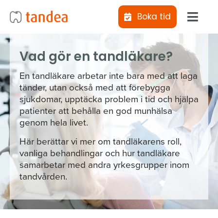
Fortsätt
Boka tid
till
Toggl
innehållet
Navig
Jag vill
Vad gör en tandläkare?
En tandläkare arbetar inte bara med att laga
Klinike
tänder, utan också med att förebygga
sjukdomar, upptäcka problem i tid och hjälpa
patienter att behålla en god munhälsa
Behand
genom hela livet.
Här berättar vi mer om tandläkarens roll,
Abonne
vanliga behandlingar och hur tandläkare
samarbetar med andra yrkesgrupper inom
tandvården.
Tiotan