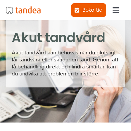
Fortsätt
Boka tid
till
Toggl
innehållet
Navig
Jag vill bli uppringd
Akut tandvård
Kliniker
Akut tandvård kan behövas när du plötsligt
får tandvärk eller skadar en tand. Genom att
få behandling direkt och lindra smärtan kan
Behandlingar
du undvika att problemen blir större.
Abonnemangs­tandvård
Tiotandvård