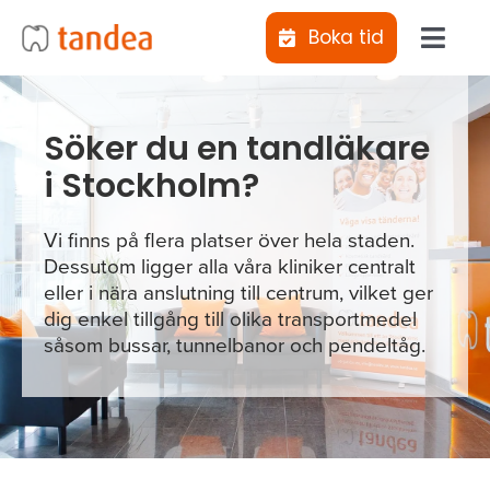
Fortsätt
Boka tid
till
Toggl
innehållet
Navig
Jag vill
Söker du en tandläkare
i Stockholm?
Klinike
Vi finns på flera platser över hela staden.
Behand
Dessutom ligger alla våra kliniker centralt
eller i nära anslutning till centrum, vilket ger
dig enkel tillgång till olika transportmedel
Abonne
såsom bussar, tunnelbanor och pendeltåg.
Tiotan