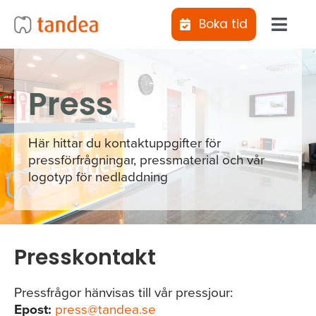
Fortsätt
Boka tid
till
Toggl
innehållet
Navig
Jag vill bli uppringd
Press
Kliniker
Här hittar du kontaktuppgifter för
pressförfrågningar, pressmaterial och vår
Behandlingar
logotyp för nedladdning
Abonnemangs­tandvård
Presskontakt
Tiotandvård
Pressfrågor hänvisas till vår pressjour:
Epost:
press@tandea.se