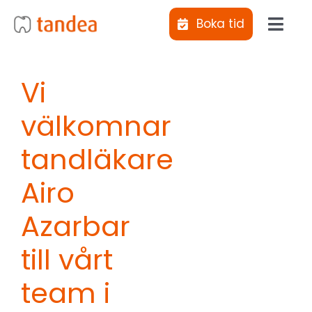
Fortsätt
Boka tid
till
Toggl
innehållet
Navig
Jag vill
Vi
välkomnar
Klinike
tandläkare
Behand
Airo
Abonne
Azarbar
till vårt
Tiotan
team i