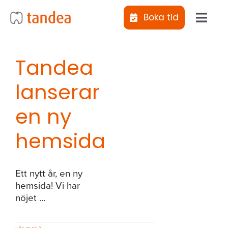
Fortsätt
Boka tid
till
Toggl
innehållet
Navig
Jag vill bli uppringd
Tandea
lanserar
Kliniker
en ny
Behandlingar
hemsida
Abonnemangs­tandvård
Ett nytt år, en ny
Tiotandvård
hemsida! Vi har
nöjet ...