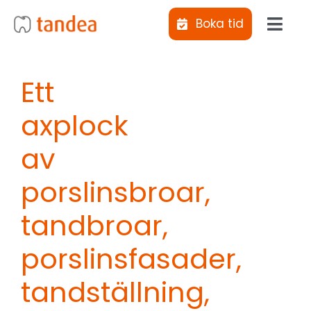
Fortsätt
Boka tid
till
Toggl
innehållet
Navig
Jag vill bli uppringd
Ett
axplock
Kliniker
av
Behandlingar
porslinsbroar,
Abonnemangs­tandvård
tandbroar,
porslinsfasader,
Tiotandvård
tandställning,