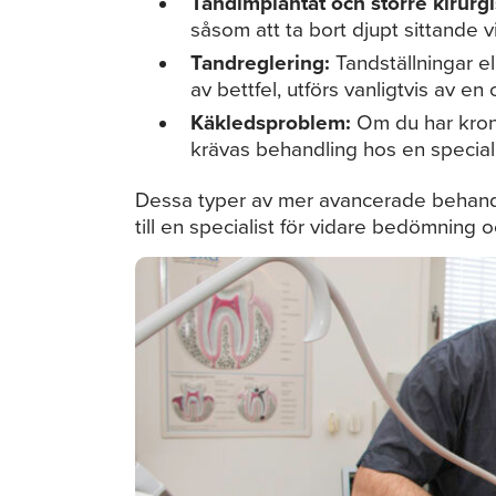
Tandimplantat och större kirurg
såsom att ta bort djupt sittande v
Tandreglering:
Tandställningar el
av bettfel, utförs vanligtvis av en 
Käkledsproblem:
Om du har kron
krävas behandling hos en specia
Dessa typer av mer avancerade behandli
till en specialist för vidare bedömning 