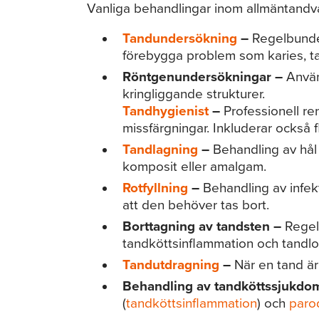
Vanliga behandlingar inom allmäntandvå
Tandundersökning
–
Regelbunde
förebygga problem som karies, t
Röntgenundersökningar –
Använ
kringliggande strukturer.
Tandhygienist
–
Professionell ren
missfärgningar. Inkluderar också f
Tandlagning
–
Behandling av hål 
komposit eller amalgam.
Rotfyllning
–
Behandling av infekt
att den behöver tas bort.
Borttagning av tandsten –
Regelb
tandköttsinflammation och tandlo
Tandutdragning
–
När en tand är
Behandling av tandköttssjukdo
(
tandköttsinflammation
) och
paro