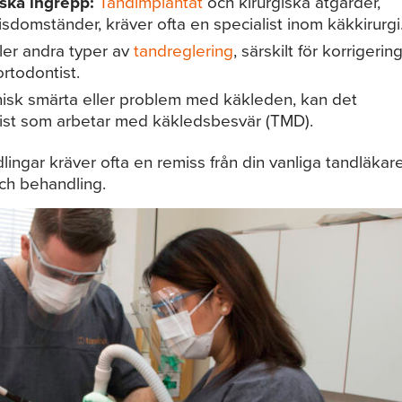
iska ingrepp:
Tandimplantat
och kirurgiska åtgärder,
isdomständer, kräver ofta en specialist inom käkkirurgi
ler andra typer av
tandreglering
, särskilt för korrigerin
ortodontist.
isk smärta eller problem med käkleden, kan det
list som arbetar med käkledsbesvär (TMD).
ngar kräver ofta en remiss från din vanliga tandläkar
och behandling.