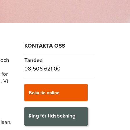
KONTAKTA OSS
 och
Tandea
08-506 621 00
 för
. Vi
Boka tid online
Ring för tidsbokning
lsan.