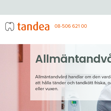
Fortsätt
till
innehållet
08-506 621 00
Allmäntandv
Allmäntandvård handlar om den vardag
att hålla tänder och tandkött friska
eller vuxen.