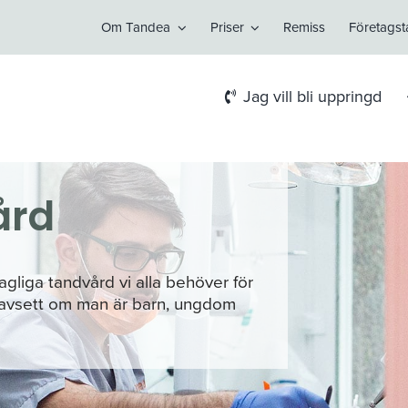
Om Tandea
Priser
Remiss
Företags
Jag vill bli uppringd
ård
liga tandvård vi alla behöver för
, oavsett om man är barn, ungdom