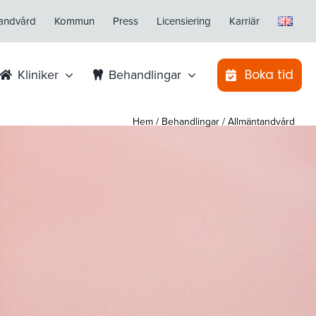
tandvård
Kommun
Press
Licensiering
Karriär
Boka tid
Kliniker
Behandlingar
Hem
/
Behandlingar
/
Allmäntandvård