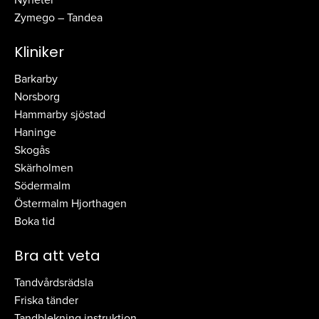
Zymego – Tandea
Kliniker
Barkarby
Norsborg
Hammarby sjöstad
Haninge
Skogås
Skärholmen
Södermalm
Östermalm Hjorthagen
Boka tid
Bra att veta
Tandvårdsrädsla
Friska tänder
Tandblekning instruktion